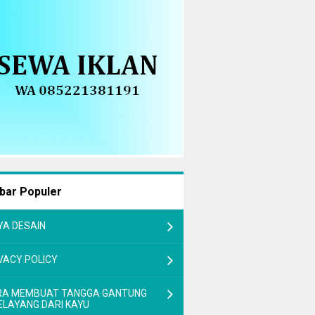
bar Populer
YA DESAIN
VACY POLICY
RA MEMBUAT TANGGA GANTUNG
ELAYANG DARI KAYU