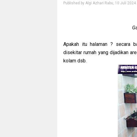
Published by
Algi Azhari
Rabu, 10 Juli 2024
Ga
Apakah itu halaman ? secara ba
disekitar rumah yang dijadikan a
kolam dsb.