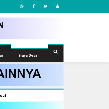
un
Biaya Desain
out