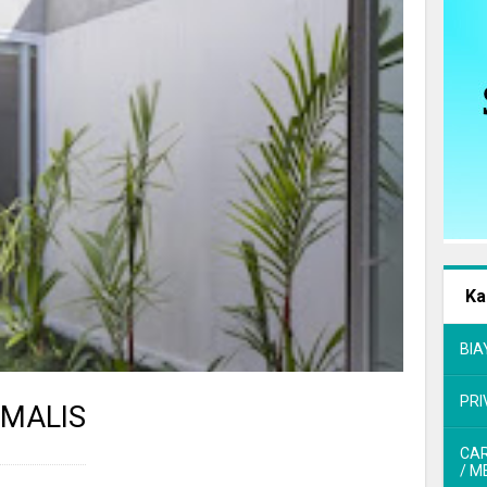
Ka
BIA
PRI
IMALIS
CA
/ M