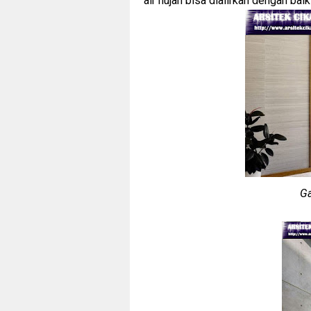
air hujan bisa dialirkan dengan baik 
Ga