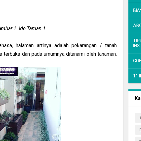
BIA
AB
mbar 1. Ide Taman 1
TIP
hasa, halaman artinya adalah pekarangan / tanah
INS
rea terbuka dan pada umumnya ditanami oleh tanaman,
CO
11 
Ka