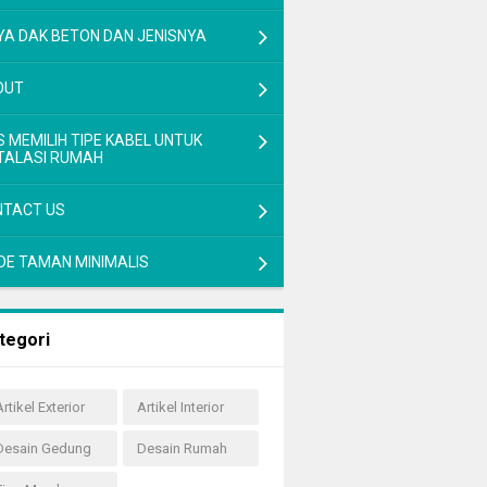
YA DAK BETON DAN JENISNYA
OUT
S MEMILIH TIPE KABEL UNTUK
TALASI RUMAH
NTACT US
IDE TAMAN MINIMALIS
tegori
Artikel Exterior
Artikel Interior
Desain Gedung
Desain Rumah