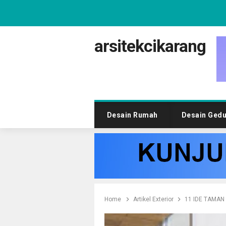
arsitekcikarang
Desain Rumah
Desain Ged
Home
Artikel Exterior
11 IDE TAMAN